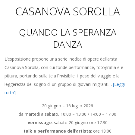
Z
CASANOVA SOROLLA
I
QUANDO LA SPERANZA
O
DANZA
T
L’esposizione propone una serie inedita di opere dell’arsta
E
Casanova Sorolla, con cui fonde performance, fotografia e e
pittura, portando sulla tela l’invisibile: il peso del viaggio e la
M
leggerezza del sogno di un gruppo di giovani migranti…
[Leggi
tutto]
P
20 giugno – 16 luglio 2026
O
da martedì a sabato, 10:00 – 13:00 / 14:00 – 17:00
vernissage
: sabato 20 giugno ore 17:30
talk e performance dell’artista
: ore 18:00