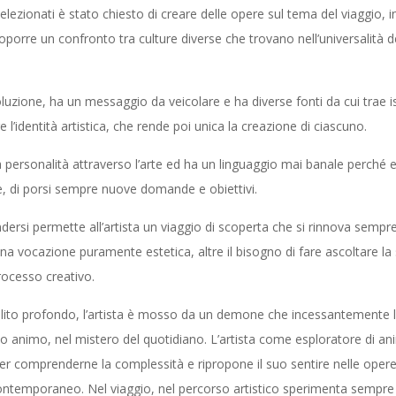
 selezionati è stato chiesto di creare delle opere sul tema del viaggio,
oporre un confronto tra culture diverse che trovano nell’universalità del 
luzione, ha un messaggio da veicolare e ha diverse fonti da cui trae isp
l’identità artistica, che rende poi unica la creazione di ciascuno.
a personalità attraverso l’arte ed ha un linguaggio mai banale perché 
re, di porsi sempre nuove domande e obiettivi.
endersi permette all’artista un viaggio di scoperta che si rinnova sempr
una vocazione puramente estetica, altre il bisogno di fare ascoltare l
processo creativo.
anelito profondo, l’artista è mosso da un demone che incessantemente lo
rio animo, nel mistero del quotidiano. L’artista come esploratore di an
er comprenderne la complessità e ripropone il suo sentire nelle oper
contemporaneo. Nel viaggio, nel percorso artistico sperimenta sempre m