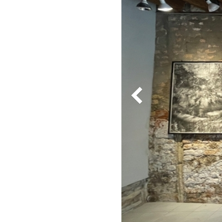
Z
I
O
T
E
M
P
O