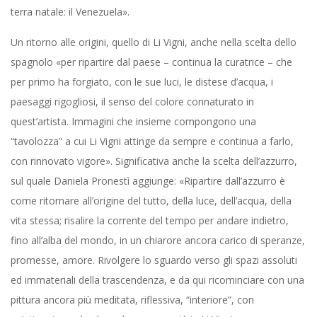
terra natale: il Venezuela».
Un ritorno alle origini, quello di Li Vigni, anche nella scelta dello
spagnolo «per ripartire dal paese – continua la curatrice – che
per primo ha forgiato, con le sue luci, le distese d’acqua, i
paesaggi rigogliosi, il senso del colore connaturato in
quest’artista. Immagini che insieme compongono una
“tavolozza” a cui Li Vigni attinge da sempre e continua a farlo,
con rinnovato vigore». Significativa anche la scelta dell’azzurro,
sul quale Daniela Pronestì aggiunge: «Ripartire dall’azzurro è
come ritornare all’origine del tutto, della luce, dell’acqua, della
vita stessa; risalire la corrente del tempo per andare indietro,
fino all’alba del mondo, in un chiarore ancora carico di speranze,
promesse, amore. Rivolgere lo sguardo verso gli spazi assoluti
ed immateriali della trascendenza, e da qui ricominciare con una
pittura ancora più meditata, riflessiva, “interiore”, con