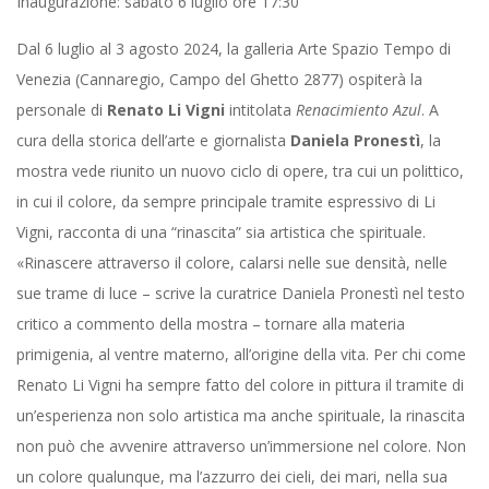
Inaugurazione: sabato 6 luglio ore 17:30
Dal 6 luglio al 3 agosto 2024, la galleria Arte Spazio Tempo di
Venezia (Cannaregio, Campo del Ghetto 2877) ospiterà la
personale di
Renato Li Vigni
intitolata
Renacimiento Azul
. A
cura della storica dell’arte e giornalista
Daniela Pronestì
, la
mostra vede riunito un nuovo ciclo di opere, tra cui un polittico,
in cui il colore, da sempre principale tramite espressivo di Li
Vigni, racconta di una “rinascita” sia artistica che spirituale.
«Rinascere attraverso il colore, calarsi nelle sue densità, nelle
sue trame di luce – scrive la curatrice Daniela Pronestì nel testo
critico a commento della mostra – tornare alla materia
primigenia, al ventre materno, all’origine della vita. Per chi come
Renato Li Vigni ha sempre fatto del colore in pittura il tramite di
un’esperienza non solo artistica ma anche spirituale, la rinascita
non può che avvenire attraverso un’immersione nel colore. Non
un colore qualunque, ma l’azzurro dei cieli, dei mari, nella sua