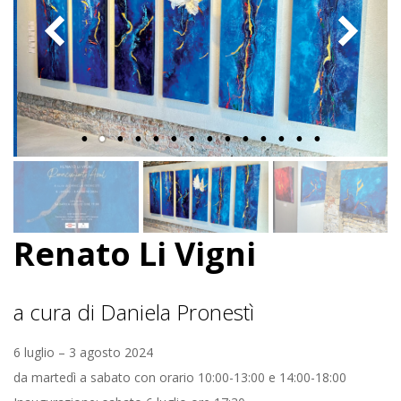
Z
I
O
T
E
Renato Li Vigni
M
P
a cura di Daniela Pronestì
O
6 luglio – 3 agosto 2024
da martedì a sabato con orario 10:00-13:00 e 14:00-18:00