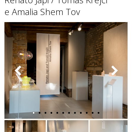
Z
e Amalia Shem Tov
I
O
T
E
M
P
O