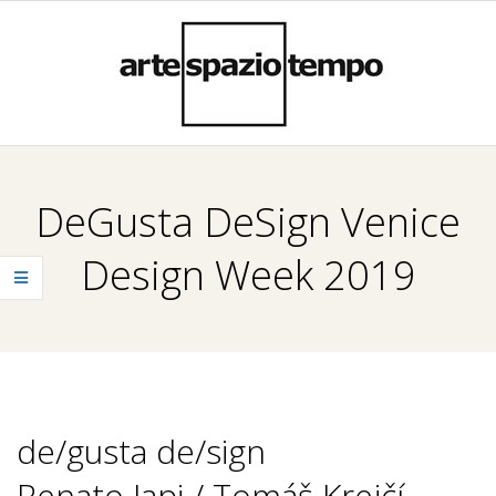
Skip
to
content
A
Primary
R
Navigation
DeGusta DeSign Venice
Menu
T
Design Week 2019
E
S
P
de/gusta de/sign
A
Renato Japi / Tomáš Krejčí