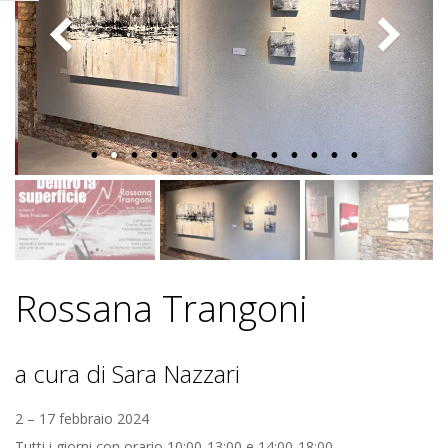
Z
I
O
T
E
M
Rossana Trangoni
P
a cura di Sara Nazzari
O
2 – 17 febbraio 2024
Tutti i giorni con orario 10:00-13:00 e 14:00-18:00