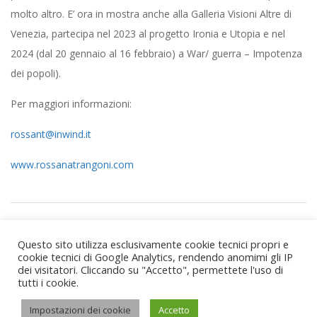
molto altro. E’ ora in mostra anche alla Galleria Visioni Altre di
Venezia, partecipa nel 2023 al progetto Ironia e Utopia e nel
2024 (dal 20 gennaio al 16 febbraio) a War/ guerra – Impotenza
dei popoli).
Per maggiori informazioni:
rossant@inwind.it
www.rossanatrangoni.com
2024-
Precedente:
La penultima parola
02-
Questo sito utilizza esclusivamente cookie tecnici propri e
Seguente:
segni del tempo
01
cookie tecnici di Google Analytics, rendendo anomimi gli IP
dei visitatori. Cliccando su "Accetto", permettete l'uso di
tutti i cookie.
Impostazioni dei cookie
Accetto