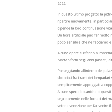
2022.
In questo ultimo progetto la pittri
ripartire nuovamente, in particolar
dipende la loro continuazione vita
Un fiore artificiale può far molto
poco sensibile che ne facciamo e 
Alcune opere si rifanno al material
Marta Sforni negli anni passati, a
Passeggiando all’interno dei palazz
sbocciati fra i rami dei lampadari s
semplicemente appoggiati a coppe 
Alcune specie botaniche di questi 
segretamente nelle fornaci dei mae
vetrine veneziane per far venire il 