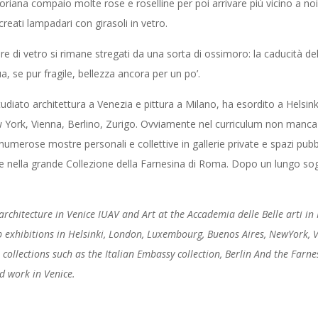
toriana compaio molte rose e roselline per poi arrivare più vicino a n
eati lampadari con girasoli in vetro.
e di vetro si rimane stregati da una sorta di ossimoro: la caducità dell
a, se pur fragile, bellezza ancora per un po’.
udiato architettura a Venezia e pittura a Milano, ha esordito a Helsin
ork, Vienna, Berlino, Zurigo. Ovviamente nel curriculum non manca l
umerose mostre personali e collettive in gallerie private e spazi pubbli
o e nella grande Collezione della Farnesina di Roma. Dopo un lungo sog
 architecture in Venice IUAV and Art at the Accademia delle Belle arti i
p exhibitions in Helsinki, London, Luxembourg, Buenos Aires, NewYork, V
collections such as the Italian Embassy collection, Berlin And the Farne
nd work in Venice.