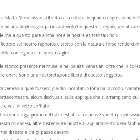
ce Marta Sforni associa il vetro alla natura, in quanto espressione della 
e ad uno degli enigmi più incantevoli che questa ci regala, per attrarre 
le ma a quanto pare anche noi e la nostra esistenza: i fiori.
 riflettere sul nostro rapporto distorto con la natura e forse renderci
delle conseguenze di questo agire.
e storico presente nei musei e nei palazzi veneziani oltre che in collez
ltre opere sono una interpretazione libera di questo soggetto.
i veneziani quali fossero giardini incantati, Sforni ha raccolto svariate 
ettecenteschi, alcuni dischiusisi sulle applique che si arrampicano sulle 
e vasi di vetro soffiato.
fiori sono oggi giorno del tutto estinti, altre nuove varietà preziosiss
stri muranesi, altre tristemente ridotte all’appiattimento della fabbric
mal di testa a chi gli passa davanti.