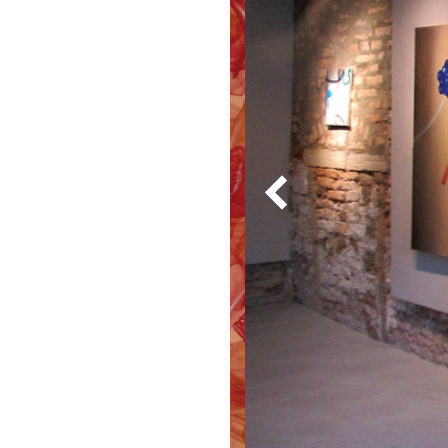
Z
I
O
T
E
M
P
O