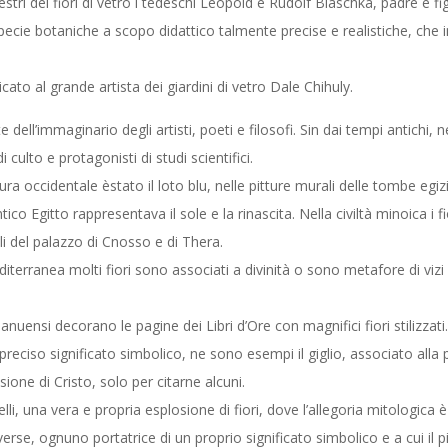
tri dei fiori di vetro i tedeschi Leopold e Rudolf Blaschka, padre e figl
pecie botaniche a scopo didattico talmente precise e realistiche, che in 
ato al grande artista dei giardini di vetro Dale Chihuly.
dell’immaginario degli artisti, poeti e filosofi. Sin dai tempi antichi, n
 culto e protagonisti di studi scientifici.
ltura occidentale èstato il loto blu, nelle pitture murali delle tombe egi
ico Egitto rappresentava il sole e la rinascita. Nella civiltà minoica i fior
li del palazzo di Cnosso e di Thera.
editerranea molti fiori sono associati a divinità o sono metafore di v
nsi decorano le pagine dei Libri d’Ore con magnifici fiori stilizzati. Nei
 preciso significato simbolico, ne sono esempi il giglio, associato alla 
one di Cristo, solo per citarne alcuni.
li, una vera e propria esplosione di fiori, dove l’allegoria mitologica è 
erse, ognuno portatrice di un proprio significato simbolico e a cui il 