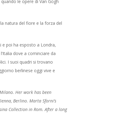
oi quando le opere di Van Gogh
a natura del fiore e la forza del
ki e poi ha esposto a Londra,
’Italia dove a cominciare da
ci. I suoi quadri si trovano
giorno berlinese oggi vive e
n Milano. Her work has been
ienna, Berlino. Marta Sforni’s
sina Collection in Rom. After a long