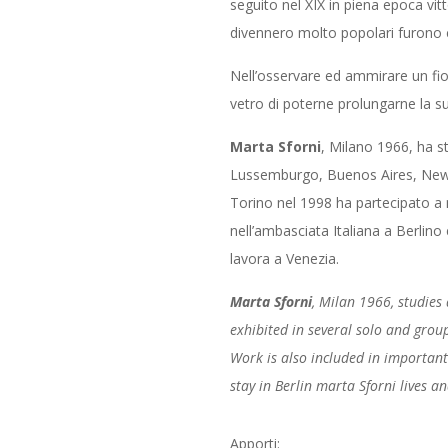
seguito nel XIX in piena epoca vit
divennero molto popolari furono cr
Nell’osservare ed ammirare un fior
vetro di poterne prolungarne la su
Marta Sforni
, Milano 1966, ha st
Lussemburgo, Buenos Aires, New Y
Torino nel 1998 ha partecipato a n
nell’ambasciata Italiana a Berlin
lavora a Venezia.
Marta Sforni
, Milan 1966, studies
exhibited in several solo and grou
Work is also included in important 
stay in Berlin marta Sforni lives a
Apporti: