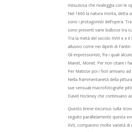
minuziosa che rivaleggia con le op
Nel 1600 la natura morta, detta all
sono i protagonisti dell’opera. Tr
sono presenti varie bulbose tra cu
Tra la metà del secolo XVIII e e 
allusivo come nei dipinti di Fantin
Gli impressionisti, fra i quali alcu
Manet, Monet. Per non citare i fa
Per Matisse poi i fiori arrivano a
Nella frammentarietà della pittu
sue sensuali macrofotografie pitt
David Hockney che continuano ad 
Questo breve excursus sulla storia 
seguito parallelamente questa evol
XVII, compaiono molte varietà di q