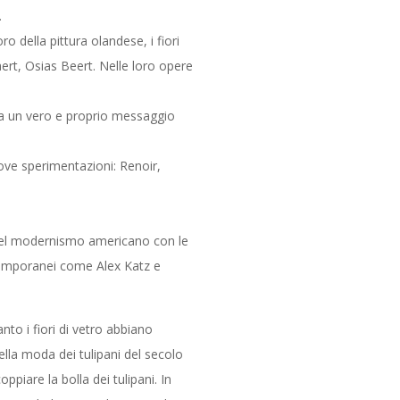
.
o della pittura olandese, i fiori
aert, Osias Beert. Nelle loro opere
nza un vero e proprio messaggio
nuove sperimentazioni: Renoir,
 del modernismo americano con le
ntemporanei come Alex Katz e
nto i fiori di vetro abbiano
ella moda dei tulipani del secolo
piare la bolla dei tulipani. In