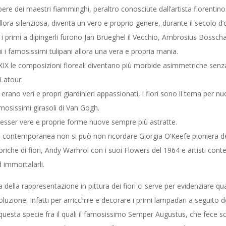
ere dei maestri fiamminghi, peraltro conosciute dall’artista fiorentino
ora silenziosa, diventa un vero e proprio genere, durante il secolo d’or
a i primi a dipingerli furono Jan Brueghel il Vecchio, Ambrosius Bossch
i i famosissimi tulipani allora una vera e propria mania.
il XIX le composizioni floreali diventano più morbide asimmetriche se
 Latour.
ni erano veri e propri giardinieri appassionati, i fiori sono il tema per 
mosissimi girasoli di Van Gogh.
d esser vere e proprie forme nuove sempre più astratte.
ra contemporanea non si può non ricordare Giorgia O’Keefe pioniera
oriche di fiori, Andy Warhrol con i suoi Flowers del 1964 e artisti co
immortalarli.
della rappresentazione in pittura dei fiori ci serve per evidenziare qua
uzione. Infatti per arricchire e decorare i primi lampadari a seguito d
uesta specie fra il quali il famosissimo Semper Augustus, che fece scop