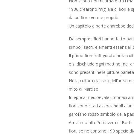
Non si può non ricordare tra i maes
1936 crearono migliaia di fiori e s
da un fiore vero e proprio.
Un capitolo a parte andrebbe dedic
Da sempre i fiori hanno fatto parte 
simboli sacri, elementi essenziali di
Il primo fiore raffigurato nella cu
e si dischiude ogni mattino, nell’ant
sono presenti nelle pitture parieta
Nella cultura classica dell’area m
mito di Narciso.
In epoca medioevale i monaci amanue
fiori sono citati associandoli a un
garofano rosso simbolo della passi
Arriviamo alla Primavera di Botticel
fiori, se ne contano 190 specie div