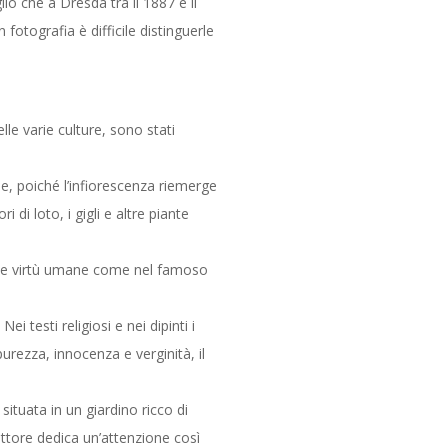
io che a Dresda tra il 1887 e il
fotografia è difficile distinguerle
elle varie culture, sono stati
zie, poiché l’infiorescenza riemerge
i di loto, i gigli e altre piante
izi e virtù umane come nel famoso
 testi religiosi e nei dipinti i
purezza, innocenza e verginità, il
situata in un giardino ricco di
pittore dedica un’attenzione così