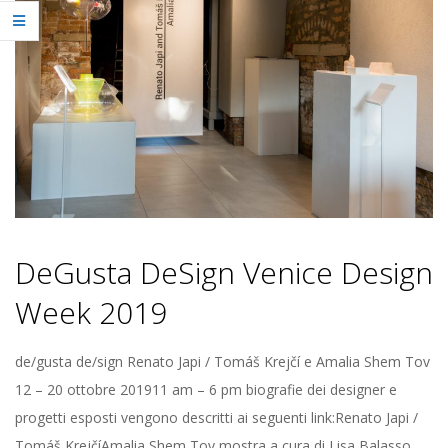
Z
I
O
T
E
DeGusta DeSign Venice Design
M
Week 2019
P
2019-
de/gusta de/sign Renato Japi / Tomáš Krejčí e Amalia Shem Tov
O
10-
12 – 20 ottobre 201911 am – 6 pm biografie dei designer e
02
progetti esposti vengono descritti ai seguenti link:Renato Japi /
Tomáš KrejčíAmalia Shem Tov mostra a cura di Lisa Balasso